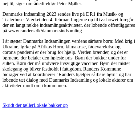
nej til, siger områdedirektør Peter Møller.
Danmarks Indsamling 2023 sendes live på DR1 fra Musik- og
Teaterhuset Værket den 4. februar. I ugerne op til tv-showet foregår
der en langt række indsamlingsaktiviteter, der løbende offentliggøres
på www.randers.dk/danmarksindsamling.
I år støtter Danmarks Indsamlingen verdens sårbare børn: Med krig i
Ukraine, tørke på Afrikas Horn, klimakrise, fødevarekrise og
corona-pandemi er der brug for hjælp. Verden brænder, og det er
børnene, der betaler den højeste pris. Børn der bukker under for
sulten. Børn der må undvære livsvigtige vacciner. Børn der mister
skolegang og bliver fastholdt i fattigdom. Randers Kommune
bidrager ved at koordinerer "Randers hjælper sårbare børn" og har
løbende tæt dialog med Danmarks Indsamling og lokale aktører om
aktiviteter rundt om i kommunen.
Skridt der tæller
Lokale bakker op