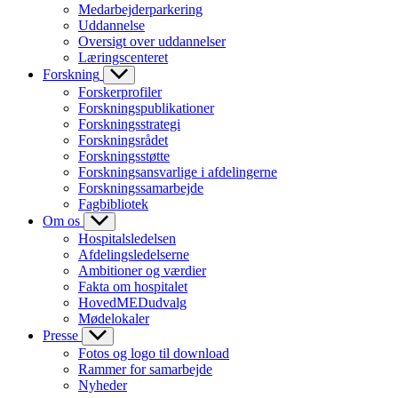
Medarbejderparkering
Uddannelse
Oversigt over uddannelser
Læringscenteret
Forskning
Forskerprofiler
Forskningspublikationer
Forskningsstrategi
Forskningsrådet
Forskningsstøtte
Forskningsansvarlige i afdelingerne
Forskningssamarbejde
Fagbibliotek
Om os
Hospitalsledelsen
Afdelingsledelserne
Ambitioner og værdier
Fakta om hospitalet
HovedMEDudvalg
Mødelokaler
Presse
Fotos og logo til download
Rammer for samarbejde
Nyheder