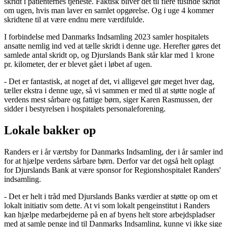
skridt i patienternes tjeneste. Faktisk bliver det til flere tusinde skridt
om ugen, hvis man laver en samlet opgørelse. Og i uge 4 kommer
skridtene til at være endnu mere værdifulde.
I forbindelse med Danmarks Indsamling 2023 samler hospitalets
ansatte nemlig ind ved at tælle skridt i denne uge. Herefter gøres det
samlede antal skridt op, og Djurslands Bank står klar med 1 krone
pr. kilometer, der er blevet gået i løbet af ugen.
- Det er fantastisk, at noget af det, vi alligevel gør meget hver dag,
tæller ekstra i denne uge, så vi sammen er med til at støtte nogle af
verdens mest sårbare og fattige børn, siger Karen Rasmussen, der
sidder i bestyrelsen i hospitalets personaleforening.
Lokale bakker op
Randers er i år værtsby for Danmarks Indsamling, der i år samler ind
for at hjælpe verdens sårbare børn. Derfor var det også helt oplagt
for Djurslands Bank at være sponsor for Regionshospitalet Randers'
indsamling.
- Det er helt i tråd med Djurslands Banks værdier at støtte op om et
lokalt initiativ som dette. At vi som lokalt pengeinstitut i Randers
kan hjælpe medarbejderne på en af byens helt store arbejdspladser
med at samle penge ind til Danmarks Indsamling, kunne vi ikke sige