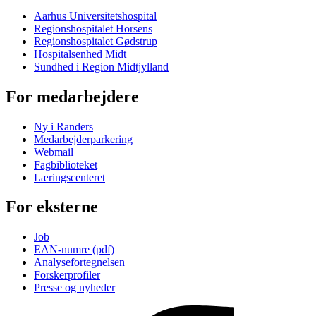
Aarhus Universitetshospital
Regionshospitalet Horsens
Regionshospitalet Gødstrup
Hospitalsenhed Midt
Sundhed i Region Midtjylland
For medarbejdere
Ny i Randers
Medarbejderparkering
Webmail
Fagbiblioteket
Læringscenteret
For eksterne
Job
EAN-numre (pdf)
Analysefortegnelsen
Forskerprofiler
Presse og nyheder