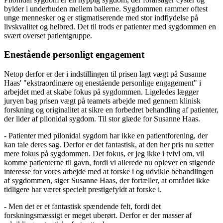
bylder i underhuden mellem ballerne. Sygdommen rammer oftest
unge mennesker og er stigmatiserende med stor indflydelse på
livskvalitet og helbred. Det til trods er patienter med sygdommen en
svært overset patientgruppe.
Enestående personligt engagement
Netop derfor er der i indstillingen til prisen lagt vægt på Susanne
Haas' "ekstraordinære og enestående personlige engagement" i
arbejdet med at skabe fokus på sygdommen. Ligeledes lægger
juryen bag prisen vægt på teamets arbejde med gennem klinisk
forskning og originalitet at sikre en forbedret behandling af patienter,
der lider af pilonidal sygdom. Til stor glæde for Susanne Haas.
- Patienter med pilonidal sygdom har ikke en patientforening, der
kan tale deres sag. Derfor er det fantastisk, at den her pris nu sætter
mere fokus på sygdommen. Det fokus, er jeg ikke i tvivl om, vil
komme patienterne til gavn, fordi vi allerede nu oplever en stigende
interesse for vores arbejde med at forske i og udvikle behandlingen
af sygdommen, siger Susanne Haas, der fortæller, at området ikke
tidligere har været specielt prestigefyldt at forske i.
- Men det er et fantastisk spændende felt, fordi det
forskningsmæssigt er meget uberørt. Derfor er der masser af