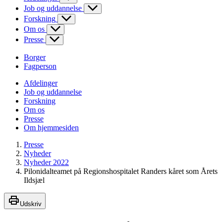
Job og uddannelse
Forskning
Om os
Presse
Borger
Fagperson
Afdelinger
Job og uddannelse
Forskning
Om os
Presse
Om hjemmesiden
Presse
Nyheder
Nyheder 2022
Pilonidalteamet på Regionshospitalet Randers kåret som Årets
Ildsjæl
Udskriv