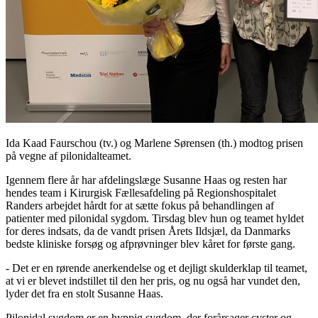
Ida Kaad Faurschou (tv.) og Marlene Sørensen (th.) modtog prisen
på vegne af pilonidalteamet.
Igennem flere år har afdelingslæge Susanne Haas og resten har
hendes team i Kirurgisk Fællesafdeling på Regionshospitalet
Randers arbejdet hårdt for at sætte fokus på behandlingen af
patienter med pilonidal sygdom. Tirsdag blev hun og teamet hyldet
for deres indsats, da de vandt prisen Årets Ildsjæl, da Danmarks
bedste kliniske forsøg og afprøvninger blev kåret for første gang.
- Det er en rørende anerkendelse og et dejligt skulderklap til teamet,
at vi er blevet indstillet til den her pris, og nu også har vundet den,
lyder det fra en stolt Susanne Haas.
Pilonidal sygdom er en hyppig sygdom, der forårsager cyster og