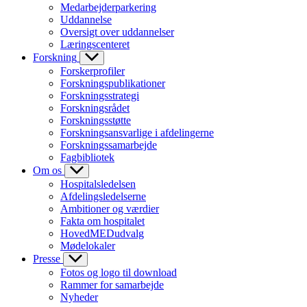
Medarbejderparkering
Uddannelse
Oversigt over uddannelser
Læringscenteret
Forskning
Forskerprofiler
Forskningspublikationer
Forskningsstrategi
Forskningsrådet
Forskningsstøtte
Forskningsansvarlige i afdelingerne
Forskningssamarbejde
Fagbibliotek
Om os
Hospitalsledelsen
Afdelingsledelserne
Ambitioner og værdier
Fakta om hospitalet
HovedMEDudvalg
Mødelokaler
Presse
Fotos og logo til download
Rammer for samarbejde
Nyheder