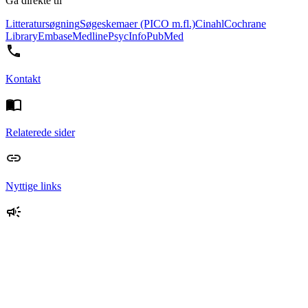
Gå direkte til
Litteratursøgning
Søgeskemaer (PICO m.fl.)
Cinahl
Cochrane
Library
Embase
Medline
PsycInfo
PubMed
Kontakt
Relaterede sider
Nyttige links